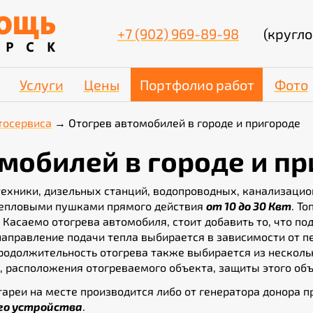
+7 (902) 969-89-98
(кругло
Услуги
Цены
Портфолио работ
Фото
тосервиса
Отогрев автомобилей в городе и пригороде
мобилей в городе и п
ехники, дизельных станций, водопроводных, канализацио
 тепловыми пушками прямого действия
от 10 до 30 Квт
. Т
. Касаемо отогрева автомобиля, стоит добавить то, что п
аправление подачи тепла выбирается в зависимости от пе
. Продолжительность отогрева также выбирается из неско
расположения отогреваемого объекта, защиты этого объе
ареи на месте производится либо от генератора донора 
го устройства
.