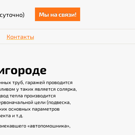
Мы на связи!
суточно)
Контакты
ригороде
нных труб, гаражей проводится
опливом у таких является солярка,
одвод тепла производится
рвоначальной цели (подвеска,
льких основных параметров
кта и т.д.
приехавшего «автопомошника»,