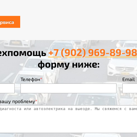
ервиса
техпомощь
+7 (902) 969-89-9
форму ниже:
Телефон
*
Email
 вашу проблему
*