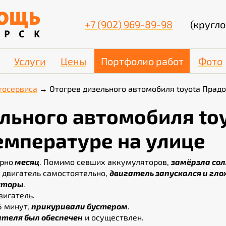
+7 (902) 969-89-98
(кругло
Услуги
Цены
Портфолио работ
Фото
тосервиса
Отогрев дизельного автомобиля toyota Прадо
льного автомобиля to
емпературе на улице
ерно
месяц
. Помимо севших аккумуляторов,
замёрзла сол
ь двигатель самостоятельно,
двигатель запускался и гло
яторы
.
вигатель.
 минут,
прикуривали бустером
.
ателя был обеспечен
и осуществлен.