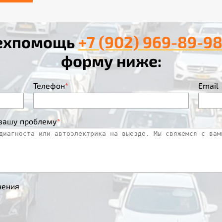
техпомощь
+7 (902) 969-89-9
форму ниже:
Телефон
*
Email
 вашу проблему
*
нения